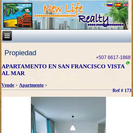
Propiedad
+507 6617-1868
APARTAMENTO EN SAN FRANCISCO VISTA
AL MAR
Vende
Apartmento
>
>
Ref # 173