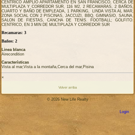
CENTRICO AMPLIO APARTAMENTO EN SAN FRANCISCO, CERCA DE
MULTIPLAZA Y CORREDOR SUR, 116 M2, 2 RECAMARAS, 2 BAÑOS,
CUARTO Y BAÑO DE EMPLEADA, 1 PARKING, LINDA VISTA AL MAR,
ZONA SOCIAL CON 2 PISCINAS, JACCUZI, BBQ, GIMNASIO, SAUNA,
SALON DE FIESTAS, CANCHA DE TENIS. FOOTBALL; GOLFITO.
CENTRICO, EN 3 MIN DE MULTIPLAZA Y CORREDOR SUR
Recamaras: 3
Baños: 2
Linea blanca
Airecondition
Características
Vista al mar,Vista a la montaña,Cerca del mar,Pisina
×
Volver arriba
© 2026 New Life Realty
Login