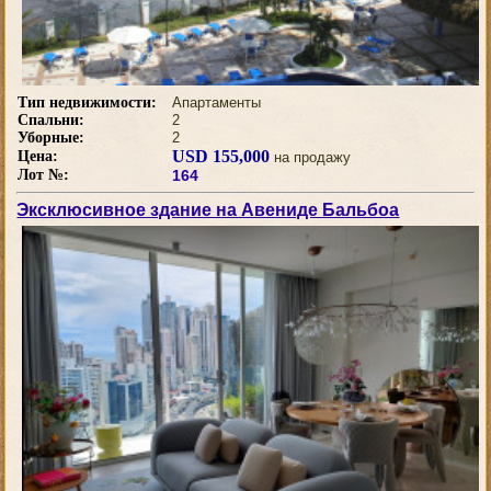
Тип недвижимости:
Апартаменты
Спальни:
2
Уборные:
2
USD 155,000
Цена:
на продажу
Лот №:
164
Эксклюсивное здание на Авениде Бальбоа