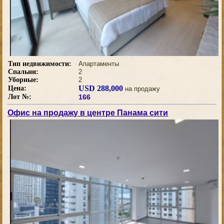
Тип недвижимости:
Апартаменты
Спальни:
2
Уборные:
2
USD 288,000
Цена:
на продажу
Лот №:
166
Офис на продажу в центре Панама сити