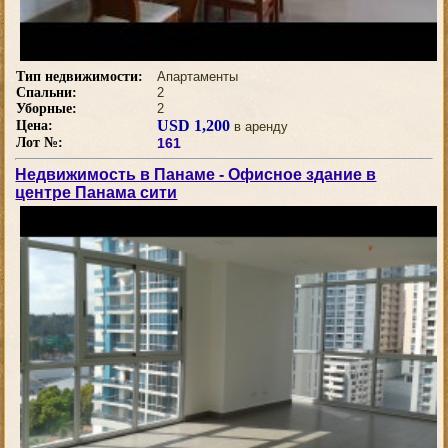
Тип недвижимости:
Апартаменты
Спальни:
2
Уборные:
2
USD 1,200
Цена:
в аренду
Лот №:
161
Недвижимость в Панаме - Офисное здание в
центре Панама сити