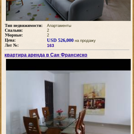
Тип недвижимости:
Апартаменты
Спальни:
2
Уборные:
2
USD 526,000
Цена:
на продажу
Лот №:
163
квартира аренда в Сан Франсиско