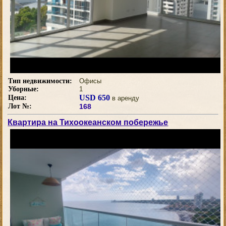
Тип недвижимости:
Офисы
Уборные:
1
USD 650
Цена:
в аренду
Лот №:
168
Квартира на Тихоокеанском побережье