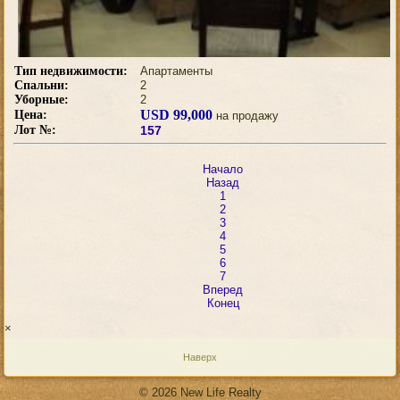
Тип недвижимости:
Апартаменты
Спальни:
2
Уборные:
2
USD 99,000
Цена:
на продажу
Лот №:
157
Начало
Назад
1
2
3
4
5
6
7
Вперед
Конец
×
Наверх
© 2026 New Life Realty