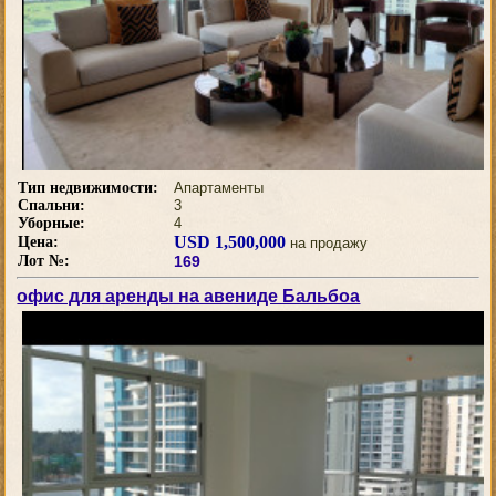
Тип недвижимости:
Апартаменты
Спальни:
3
Уборные:
4
USD 1,500,000
Цена:
на продажу
Лот №:
169
офис для аренды на авениде Бальбоа