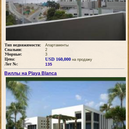
Тип недвижимости:
Апартаменты
Спальни:
2
Уборные:
3
USD 160,000
Цена:
на продажу
Лот №:
135
Виллы на Playa Blanca