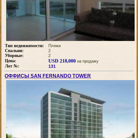
Тип недвижимости:
Пляжи
Спальни:
2
Уборные:
2
USD 218,000
Цена:
на продажу
Лот №:
131
ОФФИСЫ SAN FERNANDO TOWER