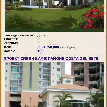
Тип недвижимости:
Дома
Спальни:
2
Уборные:
2
USD 350,000
Цена:
на продажу
Лот №:
133
ПРОЕКТ GREEN BAY В РАЙОНЕ COSTA DEL ESTE