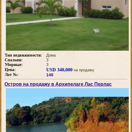
Тип недвижимости:
Дома
Спальни:
3
Уборные:
3
USD 340,000
Цена:
на продажу
Лот №:
140
Остров на продажу в Архипелаге Лас Перлас