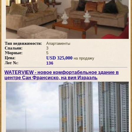
Тип недвижимости:
Апартаменты
Спальни:
3
Уборные:
5
USD 325,000
Цена:
на продажу
Лот №:
136
WATERVIEW - новое комфортабельное здание в
центре Сан Франсиско, на вия Израэль