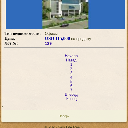
Тип недвижимости:
Офисы
USD 115,000
Цена:
на продажу
Лот №:
129
Начало
Назад
1
2
3
4
5
6
7
Вперед
Конец
×
Наверх
© 2026 New Life Realty