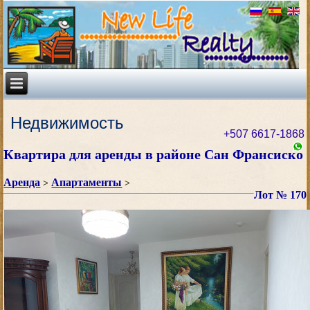
Недвижимость
+507 6617-1868
Квартира для аренды в районе Сан Франсиско
Аренда
Апартаменты
>
>
Лот № 170