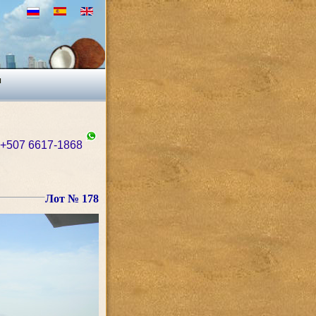
ы
+507 6617-1868
Лот № 178