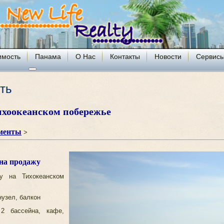
имость
Панама
О Нас
Контакты
Новости
Сервис
ть
ихоокеанском побережье
менты
>
 на продажу
у на Тихокеанском
нузел, балкон
2 бассейна, кафе,