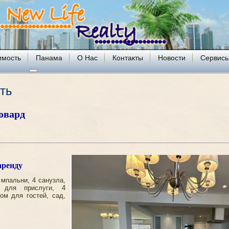
имость
Панама
О Нас
Контакты
Новости
Сервис
ть
овард
аренду
мпальни, 4 санузла,
 для прислуги, 4
ом для гостей, сад,