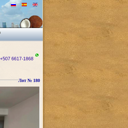
ы
+507 6617-1868
Лот № 180