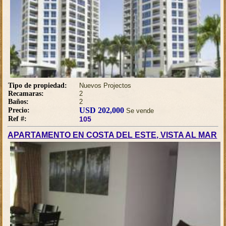
Tipo de propiedad:
Nuevos Projectos
Recamaras:
2
Baños:
2
USD 202,000
Precio:
Se vende
Ref #:
105
APARTAMENTO EN COSTA DEL ESTE, VISTA AL MAR