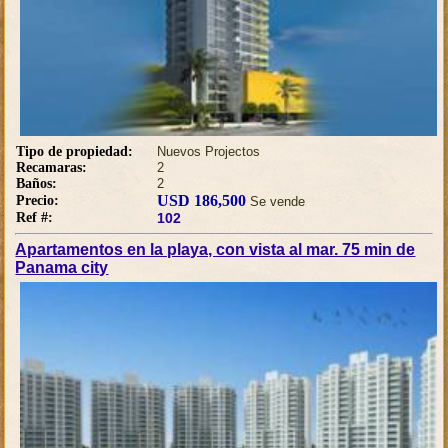
Tipo de propiedad:
Nuevos Projectos
Recamaras:
2
Baños:
2
USD 186,500
Precio:
Se vende
Ref #:
102
Apartamentos en la playa, con vista al mar. 75 min de
Panama city