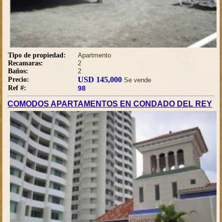
Tipo de propiedad:
Apartmento
Recamaras:
2
Baños:
2
USD 145,000
Precio:
Se vende
Ref #:
98
COMODOS APARTAMENTOS EN CONDADO DEL REY