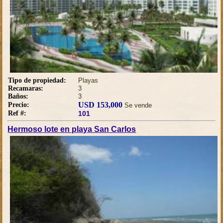
Tipo de propiedad:
Playas
Recamaras:
3
Baños:
3
USD 153,000
Precio:
Se vende
Ref #:
101
Hermoso lote en playa San Carlos