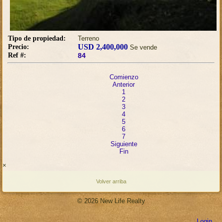
Tipo de propiedad:
Terreno
USD 2,400,000
Precio:
Se vende
Ref #:
84
Comienzo
Anterior
1
2
3
4
5
6
7
Siguiente
Fin
×
Volver arriba
© 2026 New Life Realty
Login