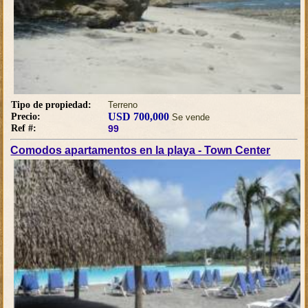
Tipo de propiedad:
Terreno
USD 700,000
Precio:
Se vende
Ref #:
99
Comodos apartamentos en la playa - Town Center