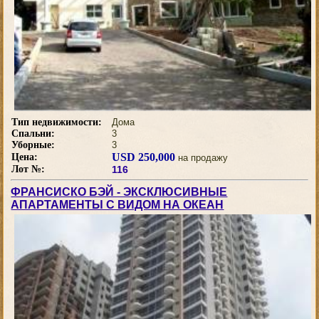
Тип недвижимости:
Дома
Спальни:
3
Уборные:
3
USD 250,000
Цена:
на продажу
Лот №:
116
ФРАНСИСКО БЭЙ - ЭКСКЛЮСИВНЫЕ
АПАРТАМЕНТЫ С ВИДОМ НА ОКЕАН