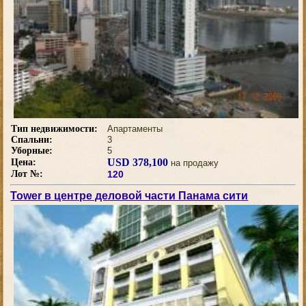
Тип недвижимости:
Апартаменты
Спальни:
3
Уборные:
5
USD 378,100
Цена:
на продажу
Лот №:
120
Tower в центре деловой части Панама сити