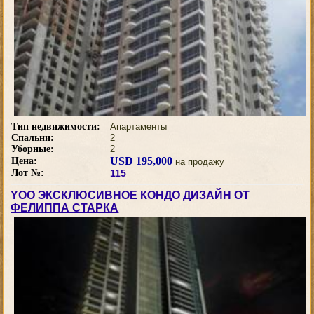
Тип недвижимости:
Апартаменты
Спальни:
2
Уборные:
2
USD 195,000
Цена:
на продажу
Лот №:
115
YOO ЭКСКЛЮСИВНОЕ КОНДО ДИЗАЙН ОТ
ФЕЛИППА СТАРКА