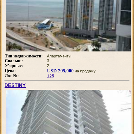
Тип недвижимости:
Апартаменты
Спальни:
3
Уборные:
2
USD 295,000
Цена:
на продажу
Лот №:
125
DESTINY