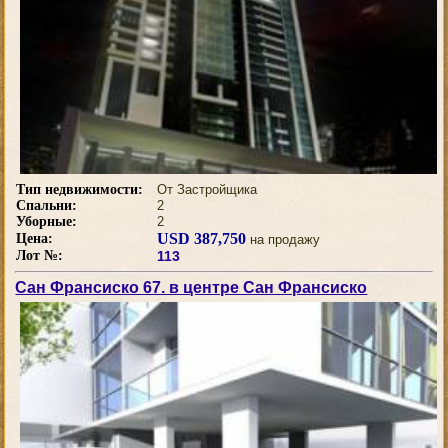
Тип недвижимости:
От Застройщика
Спальни:
2
Уборные:
2
USD 387,750
Цена:
на продажу
Лот №:
113
Сан Франсиско 67. в центре Сан Франсиско