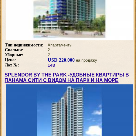
Тип недвижимости:
Апартаменты
Спальни:
2
Уборные:
2
USD 220,000
Цена:
на продажу
Лот №:
143
SPLENDOR BY THE PARK -УДОБНЫЕ КВАРТИРЫ В
ПАНАМА СИТИ С ВИДОМ НА ПАРК И НА МОРЕ