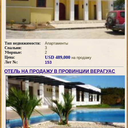
Тип недвижимости:
Апартаменты
Спальни:
3
Уборные:
2
USD 489,000
Цена:
на продажу
Лот №:
153
ОТЕЛЬ НА ПРОДАЖУ В ПРОВИНЦИИ ВЕРАГУАС