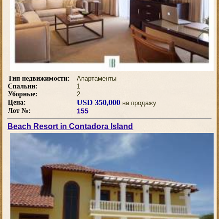
Тип недвижимости:
Апартаменты
Спальни:
1
Уборные:
2
USD 350,000
Цена:
на продажу
Лот №:
155
Beach Resort in Contadora Island